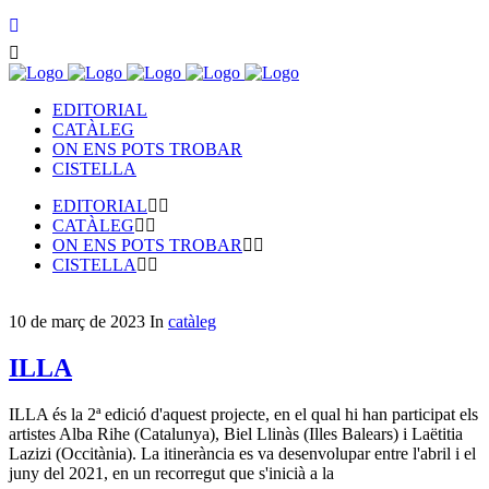
EDITORIAL
CATÀLEG
ON ENS POTS TROBAR
CISTELLA
EDITORIAL
CATÀLEG
ON ENS POTS TROBAR
CISTELLA
10 de març de 2023
In
catàleg
ILLA
ILLA és la 2ª edició d'aquest projecte, en el qual hi han participat els
artistes Alba Rihe (Catalunya), Biel Llinàs (Illes Balears) i Laëtitia
Lazizi (Occitània). La itinerància es va desenvolupar entre l'abril i el
juny del 2021, en un recorregut que s'inicià a la