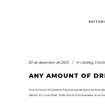
EDITOR
20 de desembre de 2023
In
catàleg
,
Fotoll
ANY AMOUNT OF D
Any Amount of Dreams (Muntanyes de Somnis) és el result
idèntic. En Lluís (Maó, 1948) ens fa d’ambaixador d’un hà