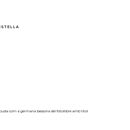
ISTELLA
ebuda com a germana bessona del fotollibre amb títol