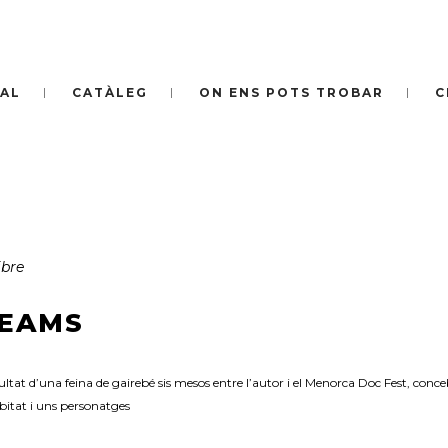
IAL
CATÀLEG
ON ENS POTS TROBAR
C
ibre
REAMS
at d’una feina de gairebé sis mesos entre l’autor i el Menorca Doc Fest, conc
bitat i uns personatges