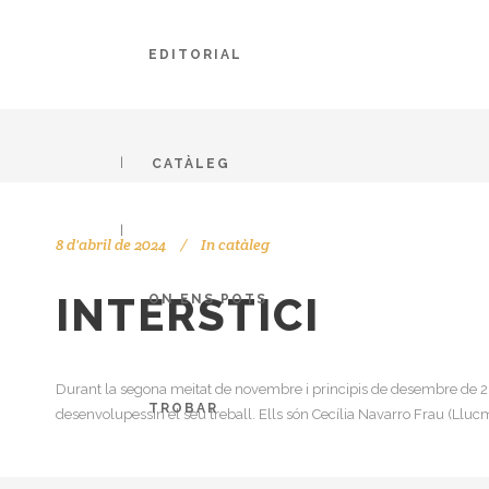
EDITORIAL
CATÀLEG
8 d'abril de 2024
In
catàleg
INTERSTICI
ON ENS POTS
Durant la segona meitat de novembre i principis de desembre de 202
TROBAR
desenvolupessin el seu treball. Ells són Cecília Navarro Frau (Llucm