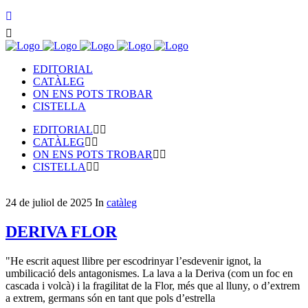
EDITORIAL
CATÀLEG
ON ENS POTS TROBAR
CISTELLA
EDITORIAL
CATÀLEG
ON ENS POTS TROBAR
CISTELLA
24 de juliol de 2025
In
catàleg
DERIVA FLOR
"He escrit aquest llibre per escodrinyar l’esdevenir ignot, la
umbilicació dels antagonismes. La lava a la Deriva (com un foc en
cascada i volcà) i la fragilitat de la Flor, més que al lluny, o d’extrem
a extrem, germans són en tant que pols d’estrella