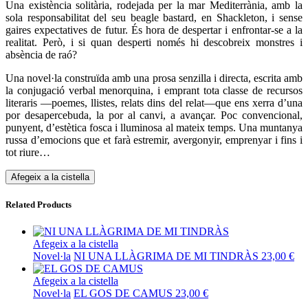
Una existència solitària, rodejada per la mar Mediterrània, amb la
sola responsabilitat del seu beagle bastard, en Shackleton, i sense
gaires expectatives de futur. És hora de despertar i enfrontar-se a la
realitat. Però, i si quan desperti només hi descobreix monstres i
absència de raó?
Una novel·la construïda amb una prosa senzilla i directa, escrita amb
la conjugació verbal menorquina, i emprant tota classe de recursos
literaris —poemes, llistes, relats dins del relat—que ens xerra d’una
por desapercebuda, la por al canvi, a avançar. Poc convencional,
punyent, d’estètica fosca i lluminosa al mateix temps. Una muntanya
russa d’emocions que et farà estremir, avergonyir, emprenyar i fins i
tot riure…
Afegeix a la cistella
Related Products
Afegeix a la cistella
Novel·la
NI UNA LLÀGRIMA DE MI TINDRÀS
23,00
€
Afegeix a la cistella
Novel·la
EL GOS DE CAMUS
23,00
€